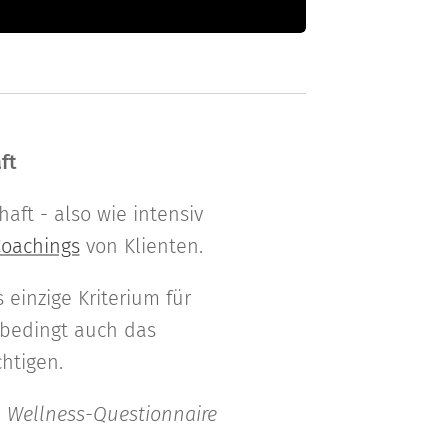
ft
aft - also wie intensiv
oachings
von Klienten.
 einzige Kriterium für
nbedingt auch das
chtigen.
h
Wellness-Questionnaire