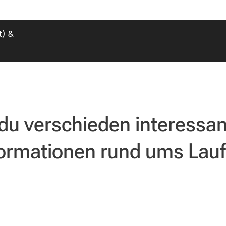
t) &
 du verschieden interessa
formationen rund ums Lauf