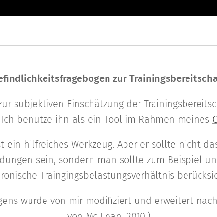
efindlichkeitsfragebogen zur Trainingsbereitscha
ur subjektiven Einschätzung der Trainingsbereitsch
f. Ich benutze ihn als ein Tool im Rahmen meines
C
t ein hilfreiches Werkzeug. Aber er sollte nicht das
idungen sein, sondern man sollte zum Beispiel u
ronische Traingingsbelastungsverhältnis berücksi
gens wurde von mir modifiziert und erweitert nac
von Mc Lean, 2010.)