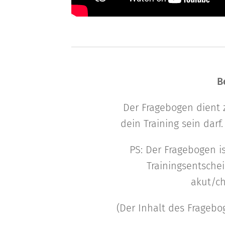
B
Der Fragebogen dient z
dein Training sein dar
PS: Der Fragebogen is
Trainingsentsche
akut/ch
(Der Inhalt des Fragebo