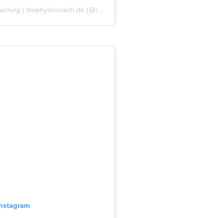
A post shared by Personaltraining | Online-Coaching | thephysiocoach.de (@runnersphysiocoach)
Instagram