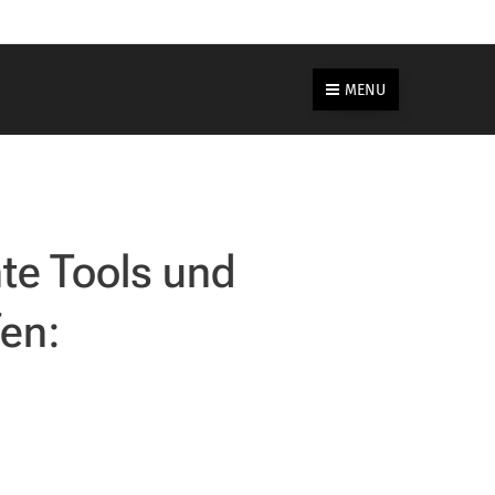
MENU
nte Tools und
en: