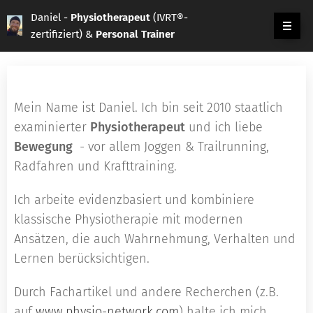
Daniel -
Physiotherapeut
(IVRT®-
zertifiziert) &
Personal Trainer
Mein Name ist Daniel. Ich bin seit 2010 staatlich
examinierter
Physiotherapeut
und ich liebe
Bewegung
- vor allem Joggen & Trailrunning,
Radfahren und Krafttraining.
Ich arbeite evidenzbasiert und kombiniere
klassische Physiotherapie mit modernen
Ansätzen, die auch Wahrnehmung, Verhalten und
Lernen berücksichtigen.
Durch Fachartikel und andere Recherchen (z.B.
auf
www.physio-network.com
) halte ich mich