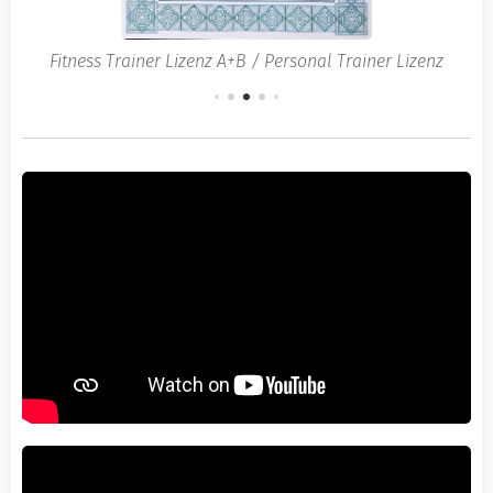
Fitness Trainer Lizenz A+B / Personal Trainer Lizenz