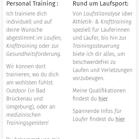
Personal Training :
Rund um Laufsport:
Ich trainiere dich
Von
Laufstilanalyse
über
individuell und auf
Athletik- & Krafttraining
deine Wünsche
speziell für Läuferinnen
abgestimmt im
Laufen,
und Läufer, bis hin zur
Krafttraining
oder zur
Trainingssteuerung
Gesundheitsförderung.
biete ich dir alles, um
beschwerdefrei zu
Wir können dort
Laufen und
V
erletzungen
trainieren, wo du dich
vorzubeugen.
am wohlsten fühlst:
O
utdoor
(in Bad
Meine Qualifikationen
Brückenau und
findest du
hier
Umgebung)
,
oder an
Spannende Infos
für
medizinischen
Läufer
findest du
hier
Trainingsgeräten!